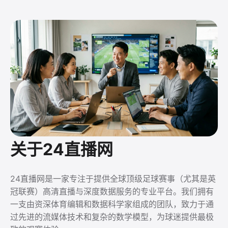
关于24直播网
24直播网是一家专注于提供全球顶级足球赛事（尤其是英
冠联赛）高清直播与深度数据服务的专业平台。我们拥有
一支由资深体育编辑和数据科学家组成的团队，致力于通
过先进的流媒体技术和复杂的数学模型，为球迷提供最极