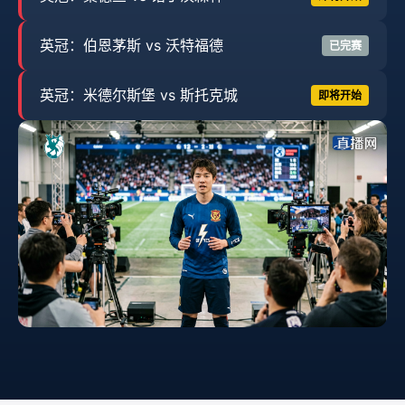
英冠：伯恩茅斯 vs 沃特福德
已完赛
英冠：米德尔斯堡 vs 斯托克城
即将开始