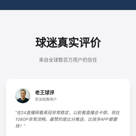
球迷真实评价
来自全球数百万用户的信任
老王球评
资深观赛用户
“在24直播网看英冠非常稳定，以前看直播总卡顿，现在
1080P非常流畅。最赞的是比分推送，比很多APP都要
快！”