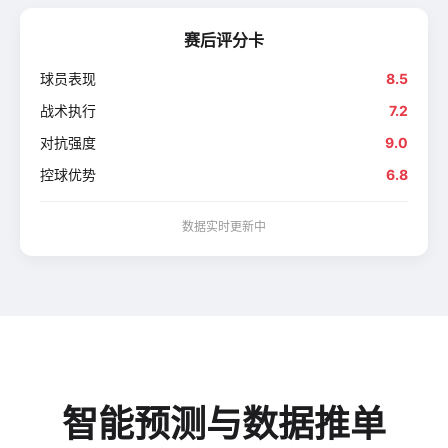
赛后评分卡
球员表现
8.5
战术执行
7.2
对抗强度
9.0
控球优势
6.8
数据实时更新中
智能预测与数据推单