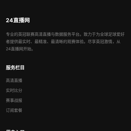
24直播网
专业的英冠联赛高清直播与数据服务平台。致力于为全球足球爱好
者提供最实时、最精准、最清晰的观赛体验。尽享英冠激情，从
24直播网开始。
服务栏目
高清直播
实时比分
赛事战报
订阅套餐