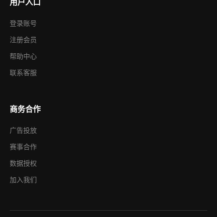
用户入口
登录账号
注册会员
帮助中心
联系客服
商务合作
广告投放
赛事合作
数据授权
加入我们