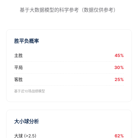
基于大数据模型的科学参考（数据仅供参考）
胜平负概率
主胜
45%
平局
30%
客胜
25%
基于近10场战绩模型
大小球分析
大球 (>2.5)
62%