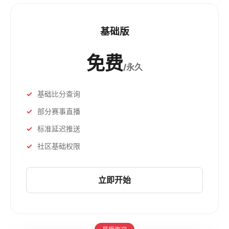
基础版
免费
/永久
基础比分查询
部分赛事直播
标准延迟推送
社区基础权限
立即开始