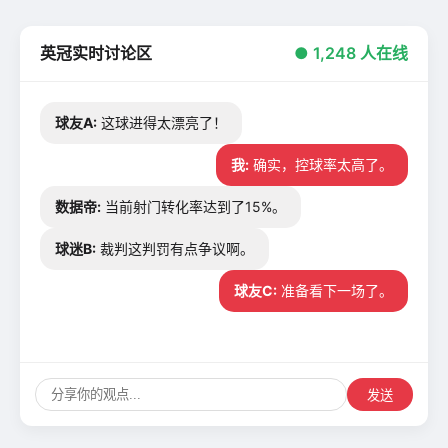
英冠实时讨论区
● 1,248 人在线
球友A:
这球进得太漂亮了！
我:
确实，控球率太高了。
数据帝:
当前射门转化率达到了15%。
球迷B:
裁判这判罚有点争议啊。
球友C:
准备看下一场了。
发送