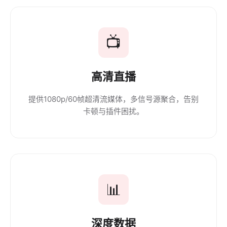
📺
高清直播
提供1080p/60帧超清流媒体，多信号源聚合，告别
卡顿与插件困扰。
📊
深度数据