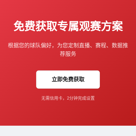
免费获取专属观赛方案
根据您的球队偏好，为您定制直播、赛程、数据推
荐服务
立即免费获取
无需信用卡，2分钟完成设置